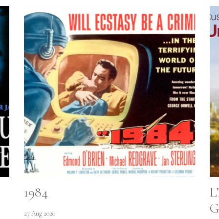
Responsible Way
People
News
Newsletter (eng)
1984
L
Newsletter (ita)
G
27 Aug 2020