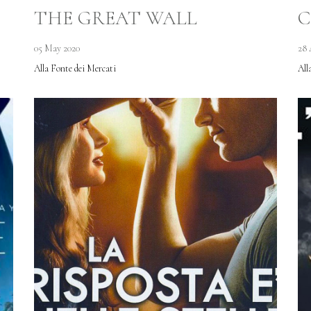
THE GREAT WALL
C
05 May 2020
28 
Alla Fonte dei Mercati
All