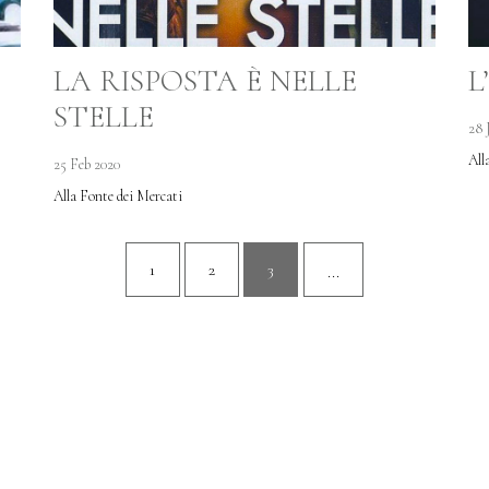
LA RISPOSTA È NELLE
L
STELLE
28 
All
25 Feb 2020
Alla Fonte dei Mercati
1
2
3
...